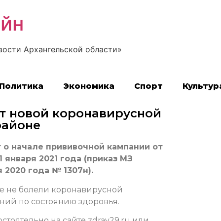
айн
вости Архангельской области»
Политика
Экономика
Спорт
Культур
т новой коронавирусной
районе
 о начале прививочной кампании от
 января 2021 года (приказ МЗ
 2020 года № 1307н).
ые не болели коронавирусной
ний по состоянию здоровья.
тоятельно на сайте zdrav29.ru или