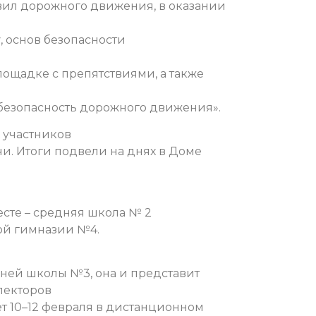
вил дорожного движения, в оказании
 основ безопасности
ощадке с препятствиями, а также
а безопасность дорожного движения».
 участников
и. Итоги подвели на днях в Доме
есте – средняя школа № 2
кой гимназии №4.
дней школы №3, она и
представит
пекторов
т 10–12 февраля в дистанционном