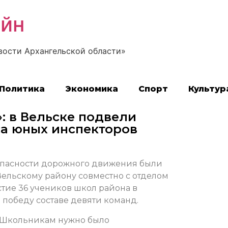
айн
вости Архангельской области»
Политика
Экономика
Спорт
Культур
»: в Вельске подвели
са юных инспекторов
опасности дорожного движения были
льскому району совместно с отделом
тие 36 учеников школ района в
за победу составе девяти команд.
. Школьникам нужно было