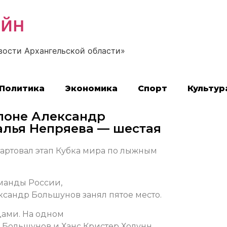
айн
вости Архангельской области»
Политика
Экономика
Спорт
Культур
тлоне Александр
алья Непряева — шестая
стартовал этап Кубка мира по лыжным
манды России,
ксандр Большунов занял пятое место.
цами. На одном
 Большунов и Ханс Кристер Холунн