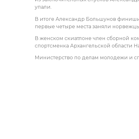
упали.
В итоге Александр Большунов финиши
первые четыре места заняли норвежцы
В женском скиатлоне член сборной ко
спортсменка Архангельской области На
Министерство по делам молодежи и сп