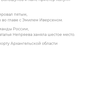
ровал пятым,
 во главе с Эмилем Иверсеном.
манды России,
талья Непряева заняла шестое место.
орту Архангельской области