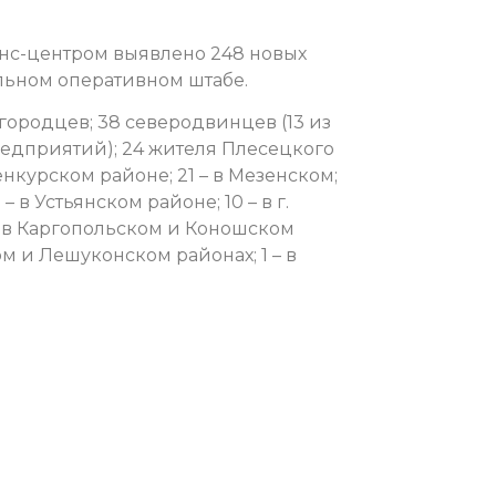
нс-центром выявлено 248 новых
льном оперативном штабе.
городцев; 38 северодвинцев (13 из
едприятий); 24 жителя Плесецкого
нкурском районе; 21 – в Мезенском;
 – в Устьянском районе; 10 – в г.
 – в Каргопольском и Коношском
ом и Лешуконском районах; 1 – в