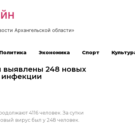
айн
вости Архангельской области»
Политика
Экономика
Спорт
Культур
и выявлены 248 новых
й инфекции
одолжают 4116 человек. За сутки
овый вирус был у 248 человек.