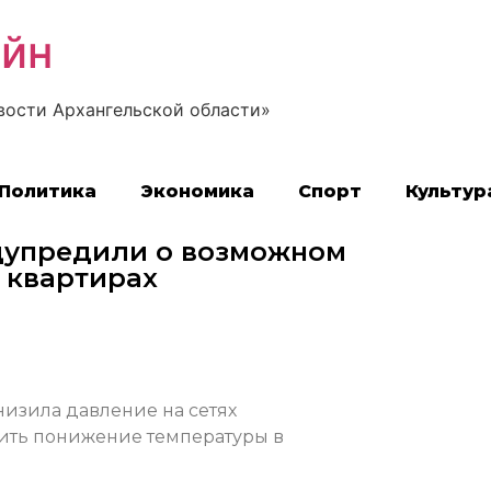
айн
вости Архангельской области»
Политика
Экономика
Спорт
Культур
дупредили о возможном
 квартирах
низила давление на сетях
тить понижение температуры в