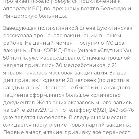
протекает тяжело (требуется подключение к
аппарату ИВЛ), по-прежнему возят в Вельскую и
Няндомскую больницы.
Заведующая поликлиникой Елена Буюклинская
рассказала про начало вакцинации в нашем
районе. На данный момент поступило 170 доз
вакцины «Гам-КОВИД-Вак» (она же «Спутник V»),
50 из них уже израсходовано. С начала прошлой
недели привились 30 медработников, с 21
января началась массовая вакцинация. За два
дня прививки сделали 20 человек (по десять в
каждый день). Процесс не быстрый: на каждого
пациента оформляется большое количество
документов. Желающих оказалось много: запись
на сайте zdrav29.ru и по телефону 8(921) 249-56-76
уже ведётся на февраль. В следующем месяце
ожидается поступление новых партий вакцины.
Первые выводы такие: прививку все переносят