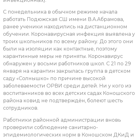
инъекционных).
С понедельника в обычном режиме начала
работать Подюжская СШ имени В.А.Абрамова,
ранее ученики находились на дистанционном
обучении. Коронавирусная инфекция выявлена у
троих школьников по всему району. До этого они
были на изоляции как контактные, поэтому
карантинные меры не приняты. Коронавирус
обнаружен у восьми работников школ. С 21 по 29
января на карантин закрылась группа в детском
саду «Солнышко» по причине высокой
заболеваемости ОРВИ среди детей. Ни у кого из
воспитанников во всех детских садах Коношского
района ковид не подтверждён, болеют шесть
сотрудников.
Работники районной администрации вновь
проверили соблюдение санитарно-
эпидемиологических норм в Коношском ДКиД и