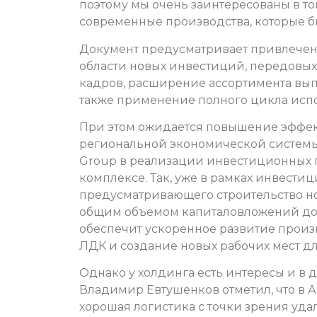
поэтому мы очень заинтересованы в то
современные производства, которые б
Документ предусматривает привлечен
области новых инвестиций, передовых
кадров, расширение ассортимента выпу
также применение полного цикла испо
При этом ожидается повышение эффе
региональной экономической системы 
Group в реализации инвестиционных
комплексе. Так, уже в рамках инвестиц
предусматривающего строительство но
общим объемом капиталовложений до 6
обеспечит ускоренное развитие прои
ЛДК и создание новых рабочих мест дл
Однако у холдинга есть интересы и в 
Владимир Евтушенков отметил, что в А
хорошая логистика с точки зрения уда