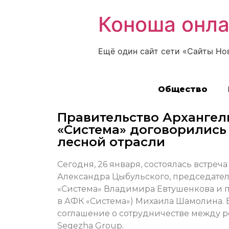
Коноша онл
Ещё один сайт сети «Сайты Но
Общество
Правительство Архангел
«Система» договорились 
лесной отрасли
Сегодня, 26 января, состоялась встреч
Александра Цыбульского, председате
«Система» Владимира Евтушенкова и п
в АФК «Система») Михаила Шамолина.
соглашение о сотрудничестве между 
Segezha Group.