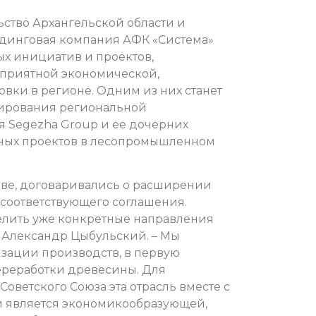
ьство Архангельской области и
динговая компания АФК «Система»
х инициатив и проектов,
приятной экономической,
вки в регионе. Одним из них станет
ирования региональной
я Segezha Group и ее дочерних
ных проектов в лесопромышленном
скве, договаривались о расширении
соответствующего соглашения.
елить уже конкретные направления
 Александр Цыбульский. – Мы
зации производств, в первую
переработки древесины. Для
оветского Союза эта отрасль вместе с
является экономикообразующей,