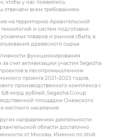
м, чтобы у нас появились
ы отвечали всем требованиям.
ие на территорию Архангельской
 технологий и систем подготовки
скаемых товаров и рынков сбыта, а
льзования древесного сырья.
ктивности функционирования
за счет активизации участия Segezha
 проектов в лесопромышленном
ионного проекта 2021–2023 годов,
вого производственного комплекса с
,8 млрд рублей, Segezha Group
зводственной площадки Онежского
я местного населения.
других направлениях деятельности.
рхангельской области достаточно
ленности от Москвы. Именно по этой