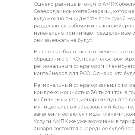
Однако разница в том, что АМПК обес
Северодвинск контейнерами, которые 
куда можно выкидывать весь сухой му
разделяются рабочими на конвейерно
изначально принимают разделенные от
они выезжать не будут.
На встрече было также отмечено, что 
обращению с ТКО, правительством Арх
региональным оператором планируется
контейнеров для РСО. Однако, кто буде
Региональный оператор заявил о гото
комплекс мощностью 30 тысяч тон в го
мобильных и стационарных пунктов пр
муниципальных образований Архангель
заявления остаются лишь планами, кон
Услуги АМПК же уже включены в тариф,
января состоится очередное судебное