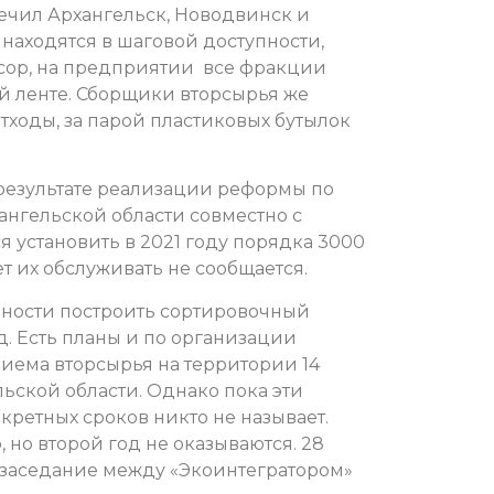
печил Архангельск, Новодвинск и
находятся в шаговой доступности,
сор, на предприятии все фракции
й ленте. Сборщики вторсырья же
ходы, за парой пластиковых бутылок
в результате реализации реформы по
ангельской области совместно с
 установить в 2021 году порядка 3000
т их обслуживать не сообщается.
вности построить сортировочный
д. Есть планы и по организации
иема вторсырья на территории 14
ской области. Однако пока эти
кретных сроков никто не называет.
 но второй год не оказываются. 28
 заседание между «Экоинтегратором»