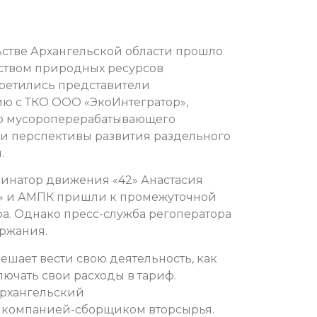
стве Архангельской области прошло
ством природных ресурсов
третились представители
ю с ТКО ООО «ЭкоИнтегратор»,
го мусороперерабатывающего
ли перспективы развития раздельного
.
инатор движения «42» Анастасия
ор» и АМПК пришли к промежуточной
а. Однако пресс-служба регоператора
ержания.
ешает вести свою деятельность, как
ючать свои расходы в тариф.
Архангельский
 компанией-сборщиком вторсырья.