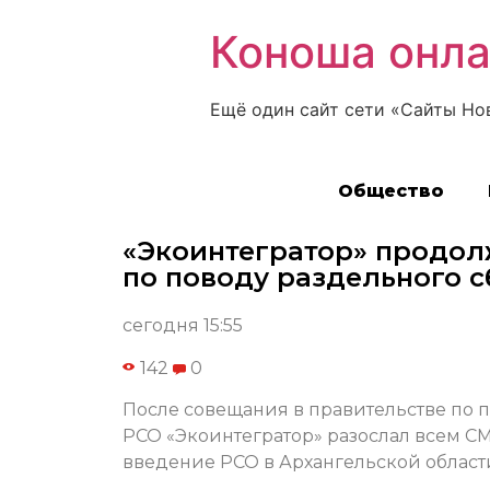
Коноша онл
Ещё один сайт сети «Сайты Но
Общество
«Экоинтегратор» продол
по поводу раздельного с
сегодня 15:55
142
0
После совещания в правительстве по 
РСО «Экоинтегратор» разослал всем СМИ
введение РСО в Архангельской област