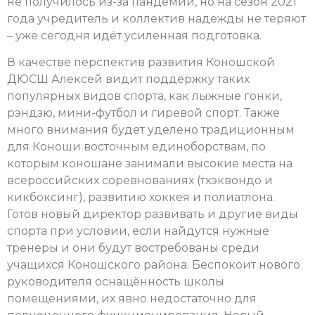
не получилось из-за пандемии, но на сезон 2021
года учредитель и коллектив надежды не теряют
– уже сегодня идёт усиленная подготовка.
В качестве перспектив развития Коношской
ДЮСШ Алексей видит поддержку таких
популярных видов спорта, как лыжные гонки,
рэндзю, мини-футбол и гиревой спорт. Также
много внимания будет уделено традиционным
для Коноши восточным единоборствам, по
которым коношане занимали высокие места на
всероссийских соревнованиях (тхэквондо и
кикбоксинг), развитию хоккея и полиатлона.
Готов новый директор развивать и другие виды
спорта при условии, если найдутся нужные
тренеры и они будут востребованы среди
учащихся Коношского района. Беспокоит нового
руководителя оснащённость школы
помещениями, их явно недостаточно для