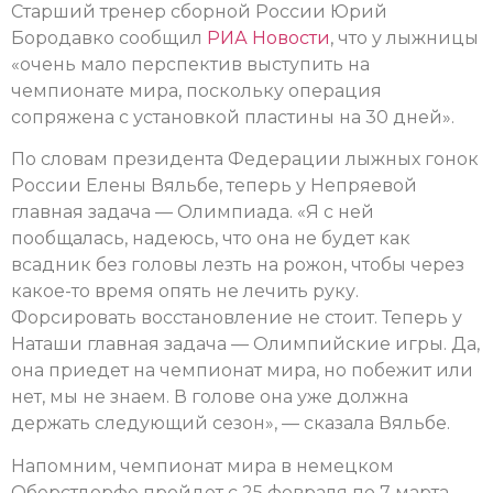
Старший тренер сборной России Юрий
Бородавко сообщил
РИА Новости
, что у лыжницы
«очень мало перспектив выступить на
чемпионате мира, поскольку операция
сопряжена с установкой пластины на 30 дней».
По словам президента Федерации лыжных гонок
России Елены Вяльбе, теперь у Непряевой
главная задача — Олимпиада. «Я с ней
пообщалась, надеюсь, что она не будет как
всадник без головы лезть на рожон, чтобы через
какое-то время опять не лечить руку.
Форсировать восстановление не стоит. Теперь у
Наташи главная задача — Олимпийские игры. Да,
она приедет на чемпионат мира, но побежит или
нет, мы не знаем. В голове она уже должна
держать следующий сезон», — сказала Вяльбе.
Напомним, чемпионат мира в немецком
Оберстдорфе пройдет с 25 февраля по 7 марта.