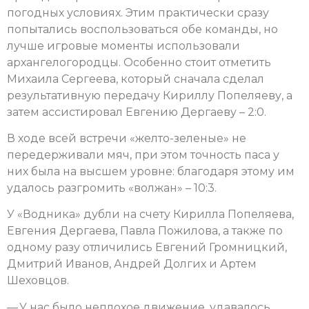
погодных условиях. Этим практически сразу
попытались воспользоваться обе команды, но
лучше игровые моменты использовали
архангелогородцы. Особенно стоит отметить
Михаила Сергеева, который сначала сделал
результативную передачу Кириллу Попеляеву, а
затем ассистировал Евгению Дергаеву – 2:0.
В ходе всей встречи «желто-зеленые» не
передерживали мяч, при этом точность паса у
них была на высшем уровне: благодаря этому им
удалось разгромить «волжан» – 10:3.
У «Водника» дубли на счету Кирилла Попеляева,
Евгения Дергаева, Павла Пожилова, а также по
одному разу отличились Евгений Громницкий,
Дмитрий Иванов, Андрей Долгих и Артем
Шеховцов.
— У нас было неплохое движение, удавалось