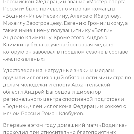
Российской Федерации звание «Мастер спорта
России» было присвоено игрокам команды
«Водник» Илье Насекину, Алексею Ибатулову,
Михаилу Заостровцеву, Евгению Громницкому, а
также нынешнему полузащитнику «Волги»
Андрею Климкину.
Кроме этого, Андрею
Климкину была вручена бронзовая медаль,
которую он завоевал в прошлом сезоне в составе
«желто-зеленых».
Удостоверения, нагрудные знаки и медали
вручили исполняющий обязанности министра по
делам молодежи и спорту Архангельской
области Андрей Багрецов и директор
регионального центра спортивной подготовки
«Водник», член исполкома Федерации хоккея с
мячом России Роман Клобуков.
Впервые в этом году домашний матч «Водника»
проходил при относительно благоприятных