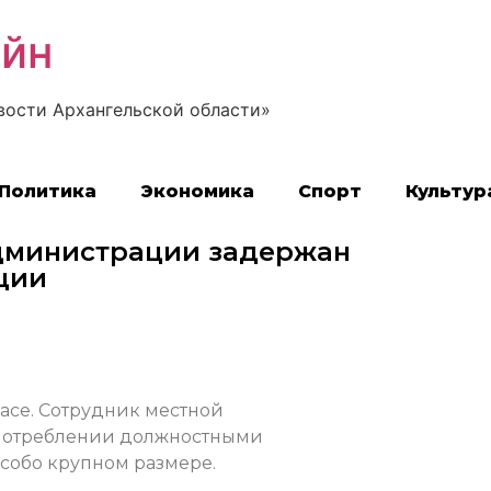
айн
вости Архангельской области»
Политика
Экономика
Спорт
Культур
дминистрации задержан
ции
асе. Сотрудник местной
употреблении должностными
собо крупном размере.