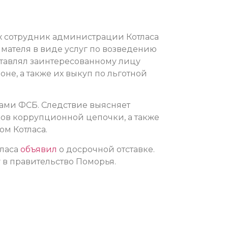
ах сотрудник администрации Котласа
мателя в виде услуг по возведению
ставлял заинтересованному лицу
оне, а также их выкуп по льготной
ми ФСБ. Следствие выясняет
ков коррупционной цепочки, а также
м Котласа.
тласа
объявил
о досрочной отставке.
 в правительство Поморья.