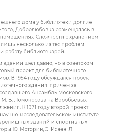
ынешнего дома у библиотеки долгие
е того, Добролюбовка размещалась в
о помещениях. Сложности с хранением
т лишь несколько из тех проблем,
и работу библиотекарей.
 здании шёл давно, но в советском
отовый проект для библиотечного
мов. В 1954 году обсуждался проект
иотечного здания, причём за
, создавшего Ансамбль Московского
 М. В. Ломоносова на Воробьёвых
лжения. К 1971 году второй проект
 научно-исследовательском институте
зрелищных зданий и спортивных
оры Ю. Моторин, Э. Исаев, Л.