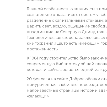
Главной особенностью здания стал пр
сознательно отказались от системы ка
разделённых капитальными стенами: 
царить свет, воздух, ощущение свобод
выходившие на Северную Двину, толь
Технологическая сторона заключалась
книгохранилища, то есть имеющим гор
протяженность.
К 1981 году строительство было законч
современную библиотеку общей площа
которая и сейчас остаётся одной из к
20 февраля на сайте Добролюбовки отк
приуроченная к юбилею переезда: ре
малоизвестные страницы истории зда
желающим.