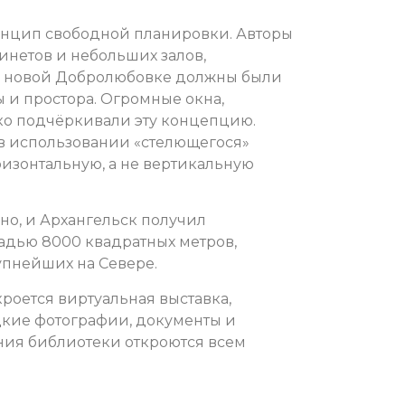
инцип свободной планировки. Авторы
бинетов и небольших залов,
в новой Добролюбовке должны были
ы и простора. Огромные окна,
ко подчёркивали эту концепцию.
 в использовании «стелющегося»
изонтальную, а не вертикальную
ено, и Архангельск получил
дью 8000 квадратных метров,
рупнейших на Севере.
роется виртуальная выставка,
дкие фотографии, документы и
ния библиотеки откроются всем