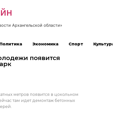
айн
вости Архангельской области»
Политика
Экономика
Спорт
Культур
олодежи появится
арк
атных метров появится в цокольном
йчас там идет демонтаж бетонных
ерей.