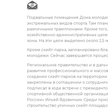
Подвальные помещение Дома молодеж
экстремальных видов спорта. Там план
различными трамплинами. Кроме того,
хозяйственно-административных цел
зоны. На эти цели выделено около 2,5 
Кроме скейт-парка, запланировано бл
молодежи. Сейчас завершается процес
Региональное правительство и в дал
развитие профессионального и массов
создании скейт-парков на территории
закреплены в соглашении о сотруднич
подписал в ходе встречи с президент
спортивной общественной организац
России» Ильей Вдовиным. Среди прио
строительство уличных скейт-площадок,