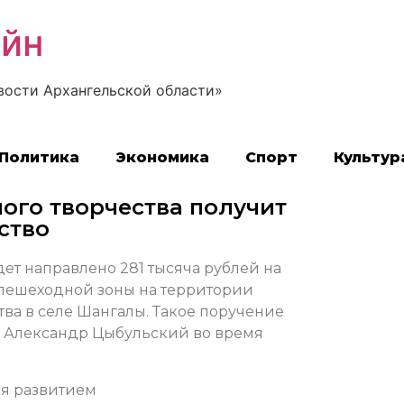
айн
вости Архангельской области»
Политика
Экономика
Спорт
Культур
ого творчества получит
ство
дет направлено 281 тысяча рублей на
 пешеходной зоны на территории
тва в селе Шангалы. Такое поручение
и Александр Цыбульский во время
ся развитием