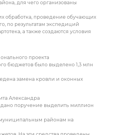
айона, для чего организованы
 их обработка, проведение обучающих
го, по результатам экспедиций
ртотека, а также создаются условия
ионального проекта
ого бюджетов было выделено 1,3 млн
оведена замена кровли и оконных
зита Александра
о дано поручение выделить миллион
 муниципальным районам на
жетов. На эти средства проведены