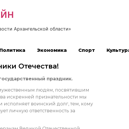
айн
вости Архангельской области»
Политика
Экономика
Спорт
Культур
ики Отечества!
государственный праздник.
я мужественным людям, посвятившим
ова искренней признательности мы
и исполняет воинский долг, тем, кому
вует личную ответственность за
етеранам Великой Отечественной