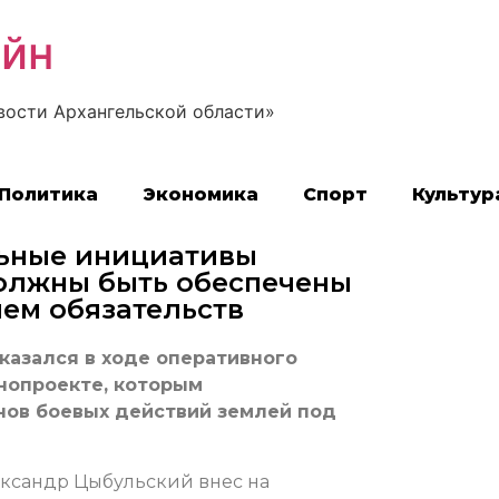
айн
вости Архангельской области»
Политика
Экономика
Спорт
Культур
льные инициативы
олжны быть обеспечены
ем обязательств
казался в ходе оперативного
онопроекте, которым
нов боевых действий землей под
ександр Цыбульский внес на