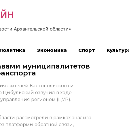
айн
вости Архангельской области»
Политика
Экономика
Спорт
Культур
лавами муниципалитетов
ранспорта
ия жителей Каргопольского и
р Цыбульский озвучил в ходе
 управления регионом (ЦУР).
бласти рассмотрели в рамках анализа
з платформы обратной связи,