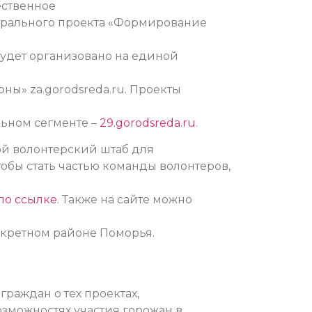
ественное
ерального проекта «Формирование
будет организовано на единой
ы» za.gorodsreda.ru. Проекты
льном сегменте –
29.gorodsreda.ru
.
ой волонтерский штаб для
обы стать частью команды волонтеров,
по ссылке
. Также на сайте можно
нкретном районе Поморья.
раждан о тех проектах,
озможностях участия горожан в