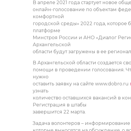
В апреле 2021 года стартует новое общ
онлайн-голосование по объектам фед
комфортной
городской среды» 2022 года, которое 
платформе
Минстроя России и АНО «Диалог Регион
Архангельской
области будут загружены в ее региона
В Архангельской области создается св
помощи в проведении голосования. Чт
нужно
оставить заявку на сайте www.dobro.ru
узнать
количество оставшихся вакансий в ко
Регистрация в штабы
завершится 22 марта.
Задача волонтеров – информирование г
которые выносятся на обсуждение, о в