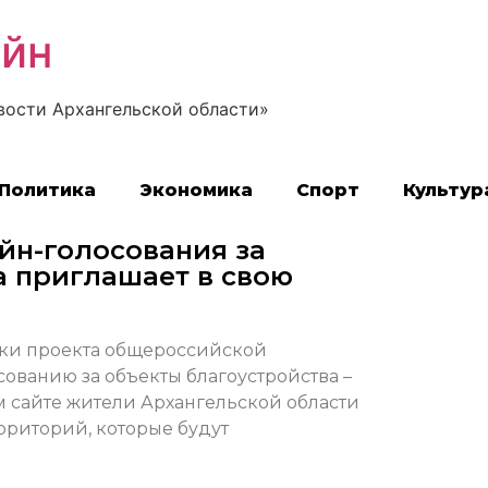
айн
вости Архангельской области»
Политика
Экономика
Спорт
Культур
йн-голосования за
а приглашает в свою
ки проекта общероссийской
ованию за объекты благоустройства –
м сайте жители Архангельской области
рриторий, которые будут