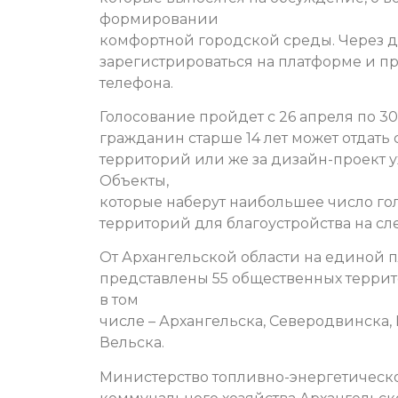
формировании
комфортной городской среды. Через 
зарегистрироваться на платформе и пр
телефона.
Голосование пройдет с 26 апреля по 3
гражданин старше 14 лет может отдать
территорий или же за дизайн-проект у
Объекты,
которые наберут наибольшее число го
территорий для благоустройства на с
От Архангельской области на единой 
представлены 55 общественных терри
в том
числе – Архангельска, Северодвинска,
Вельска.
Министерство топливно-энергетическ