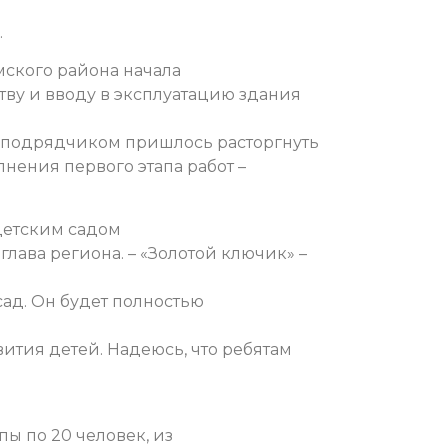
.
ского района начала
тву и вводу в эксплуатацию здания
о с подрядчиком пришлось расторгнуть
нения первого этапа работ –
детским садом
лава региона. – «Золотой ключик» –
ад. Он будет полностью
тия детей. Надеюсь, что ребятам
пы по 20 человек, из