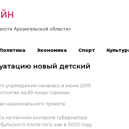
айн
вости Архангельской области»
Политика
Экономика
Спорт
Культур
луатацию новый детский
го учреждения началась в июне 2019
ассчитан на 60 юных горожан.
ах национального проекта
сь на личном контроле губернатора
ульского после того, как в 2020 году