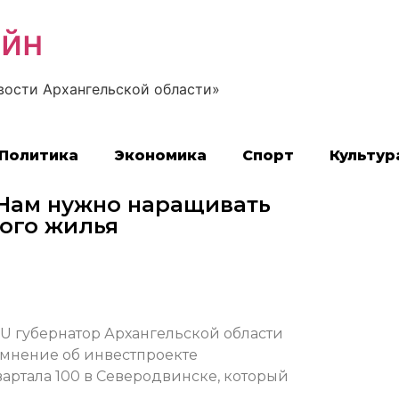
айн
вости Архангельской области»
Политика
Экономика
Спорт
Культур
Нам нужно наращивать
вого жилья
U губернатор Архангельской области
 мнение об инвестпроекте
артала 100 в Северодвинске, который