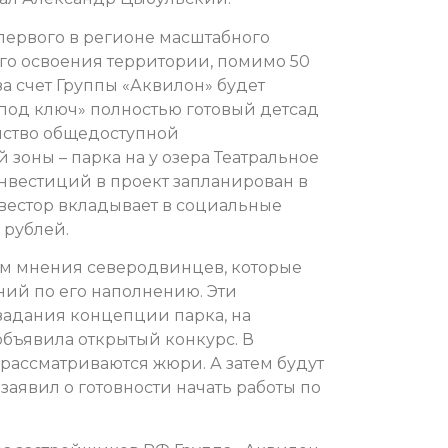
первого в регионе масштабного
го освоения территории, помимо 50
за счет Группы «Аквилон» будет
под ключ» полностью готовый детсад
йство общедоступной
оны – парка на у озера Театральное
нвестиций в проект запланирован в
нвестор вкладывает в социальные
 рублей.
ом мнения северодвинцев, которые
ий по его наполнению. Эти
задания концепции парка, на
объявила открытый конкурс. В
рассматриваются жюри. А затем будут
аявил о готовности начать работы по