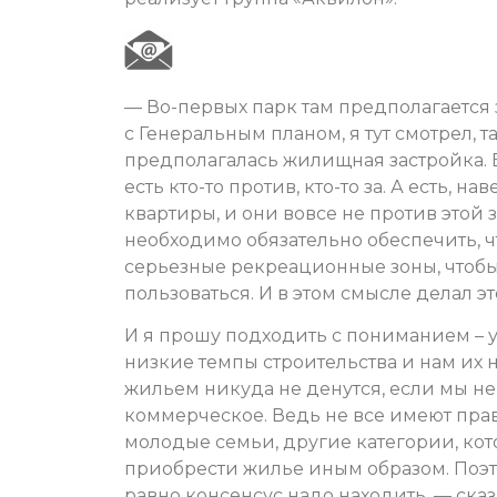
— Во-первых парк там предполагается з
с Генеральным планом, я тут смотрел, 
предполагалась жилищная застройка. В
есть кто-то против, кто-то за. А есть, на
квартиры, и они вовсе не против этой з
необходимо обязательно обеспечить, 
серьезные рекреационные зоны, чтобы
пользоваться. И в этом смысле делал эт
И я прошу подходить с пониманием – у
низкие темпы строительства и нам их 
жильем никуда не денутся, если мы не
коммерческое. Ведь не все имеют прав
молодые семьи, другие категории, кото
приобрести жилье иным образом. Поэт
равно консенсус надо находить, — ска