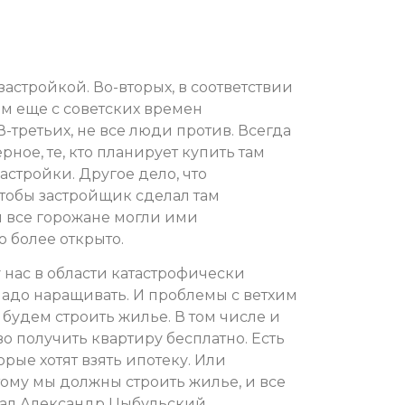
астройкой. Во-вторых, в соответствии
там еще с советских времен
-третьих, не все люди против. Всегда
верное, те, кто планирует купить там
астройки. Другое дело, что
чтобы застройщик сделал там
 все горожане могли ими
о более открыто.
 нас в области катастрофически
надо наращивать. И проблемы с ветхим
 будем строить жилье. В том числе и
о получить квартиру бесплатно. Есть
рые хотят взять ипотеку. Или
ому мы должны строить жилье, и все
зал Александр Цыбульский.