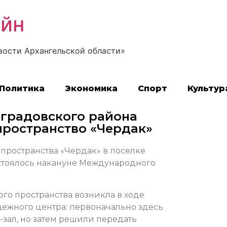
айн
вости Архангельской области»
Политика
Экономика
Спорт
Культур
оградовского района
ространство «Чердак»
ространства «Чердак» в поселке
стоялось накануне Международного
ого пространства возникла в ходе
ежного центра: п
ервоначально здесь
зал, но затем решили передать