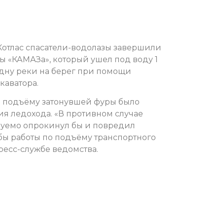
Котлас спасатели-водолазы завершили
ы «КАМАЗа», который ушел под воду 1
 дну реки на берег при помощи
каватора.
по подъёму затонувшей фуры было
ия ледохода. «В противном случае
уемо опрокинул бы и повредил
 бы работы по подъёму транспортного
ресс-службе ведомства.