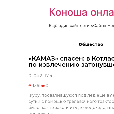
Коноша онл
Ещё один сайт сети «Сайты Но
Общество
«КАМАЗ» спасен: в Котла
по извлечению затонувш
01.04.21 17:41
1361
0
Фуру, провалившуюся под лед ещё в ян
сутки с помощью трелевочного трактора
было важно закончить до ледохода, и
поврежден.