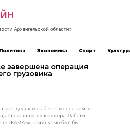
айн
вости Архангельской области»
Политика
Экономика
Спорт
Культур
се завершена операция
его грузовика
варе, достали на берег менее чем за
, автокрана и экскаватора. Работы
наче «КАМАЗ» неминуемо был бы