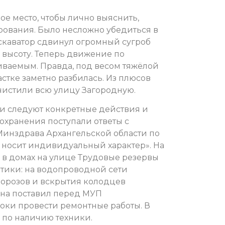
ое место, чтобы лично выяснить,
ования. Было несложно убедиться в
кскаватор сдвинул огромный сугроб
о высоту. Теперь движение по
иваемым. Правда, под весом тяжёлой
астке заметно разбилась. Из плюсов
чистили всю улицу Загородную.
и следуют конкретные действия и
охранения поступали ответы с
Минздрава Архангельской области по
я носит индивидуальный характер». На
 в домах на улице Трудовые резервы
етики: на водопроводной сети
орозов и вскрытия колодцев
она поставил перед МУП
роки провести ремонтные работы. В
 по наличию техники.