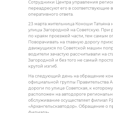
Сотрудники Центра управления регио
переадресуют его в соответствующие 
оперативного ответа.
23 марта жительница Коноши Татьяна 
улицы Загородной на Советскую. При 
по краям проезжей части, тем самым о
Поворачивать на главную дорогу прих
движущихся по Советской машин попрос
водители зачастую рассчитывали на ст
Загородной и без того не самый просто
крутой изгиб.
На следующий день на обращение кон
официальной группы Правительства Ар
дороги по улице Советская, к котором
расположен на автодороге региональн
обслуживание осуществляет филиал Р
«Архангельскавтодор». Обращение о п
филиала».