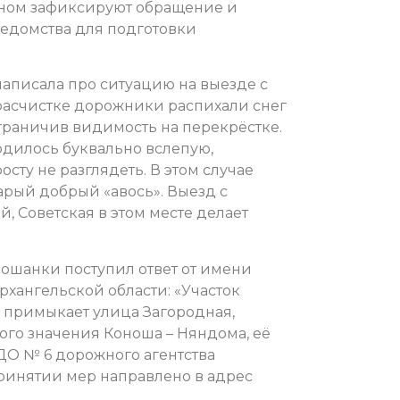
ном зафиксируют обращение и
ведомства для подготовки
написала про ситуацию на выезде с
расчистке дорожники распихали снег
граничив видимость на перекрёстке.
одилось буквально вслепую,
ту не разглядеть. В этом случае
арый добрый «авось». Выезд с
й, Советская в этом месте делает
ошанки поступил ответ от имени
хангельской области: «Участок
у примыкает улица Загородная,
ого значения Коноша – Няндома, её
ДО № 6 дорожного агентства
ринятии мер направлено в адрес