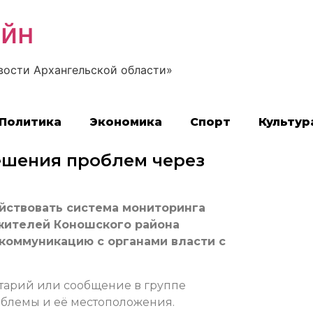
айн
вости Архангельской области»
Политика
Экономика
Спорт
Культур
ешения проблем через
ействовать система мониторинга
жителей Коношского района
коммуникацию с органами власти с
нтарий или сообщение в группе
облемы и её местоположения.