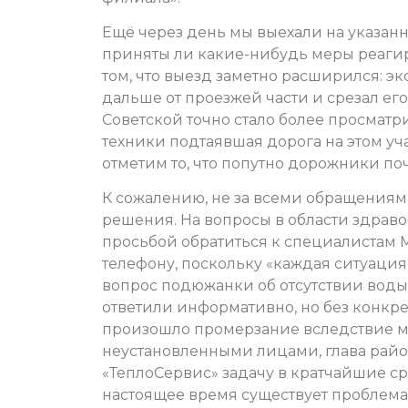
Ещё через день мы выехали на указанн
приняты ли какие-нибудь меры реагир
том, что выезд заметно расширился: э
дальше от проезжей части и срезал ег
Советской точно стало более просматр
техники подтаявшая дорога на этом уч
отметим то, что попутно дорожники по
К сожалению, не за всеми обращениям
решения. На вопросы в области здраво
просьбой обратиться к специалистам 
телефону, поскольку «каждая ситуаци
вопрос подюжанки об отсутствии воды
ответили информативно, но без конкр
произошло промерзание вследствие м
неустановленными лицами, глава рай
«ТеплоСервис» задачу в кратчайшие с
настоящее время существует проблема