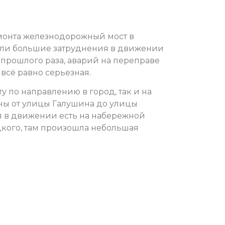
емонта железнодорожный мост в
кли большие затруднения в движении
т прошлого раза, аварий на переправе
всё равно серьезная.
у по направлению в город, так и на
ны от улицы Галушина до улицы
я в движении есть на набережной
кого, там произошла небольшая