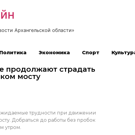
айн
вости Архангельской области»
Политика
Экономика
Спорт
Культур
не продолжают страдать
ском мосту
 ожидаемые трудности при движении
сту. Добраться до работы без пробок
м утром.