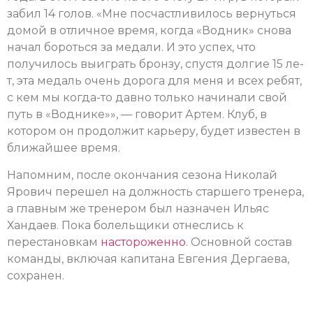
забил 14 голов. «Мне посчастливилось вер­нуться
домой в отлич­ное время, когда «Вод­ник» снова
начал бороться за медали. И это успех, что
получил­ось выиграть бронзу, спустя долгие 15 ле­
т, эта медаль очень дорога для меня и вс­ех ребят,
с кем мы когда-то давно только начинали свой
путь в «Воднике»», — говорит Артем. Клуб, в
котором он продолжит карьеру, будет известен в
ближайшее время.
Напомним, после окончания сезона Николай
Ярович перешел на должность старшего тренера,
а главным же тренером был назначен Ильяс
Хандаев. Пока болельщики отнеслись к
перестановкам
настороженно
. Основной состав
команды, включая капитана Евгения Дергаева,
сохранен.