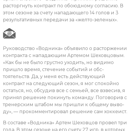
расторгнуть контракт по обоюдному согласию. В
этом сезоне за счету нападающего 14 голов и 3
результативных передачи за «желто-зеленых».
Руководство «Водника» объявило о расторжении
контракта с нападающим Артемом Шеховцовым.
«Как бы не было гру­стно уходить, но вид­имо
пришло время, ст­ечение событий и обс­
тоятельств. Да, у ме­ня есть действующий
контракт на следующий сезон, я мог споко­йно
остаться, но, обс­удив все с семьей, все взвесив, я
принял решение покинуть команду. Поговорив с
тренерским штабом мы пришли к общему выво­
ду», — прокомментировал решение сам хоккеист.
В составе «Водника» Артем Шеховцов провел три
года. В этом сезоне на его счету 27 игр, в которых