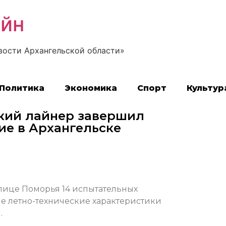
айн
вости Архангельской области»
Политика
Экономика
Спорт
Культур
кий лайнер завершил
ие в Архангельске
лице Поморья 14 испытательных
ые летно-технические характеристики
.