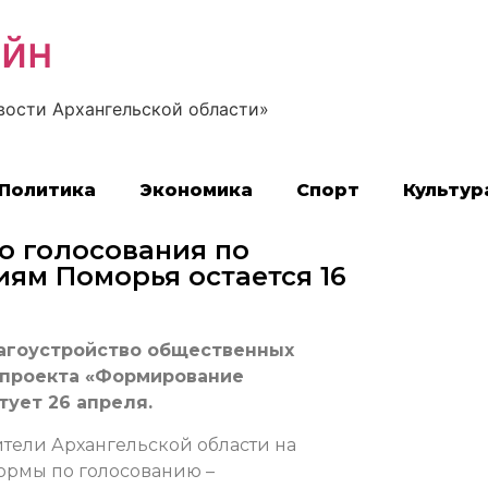
айн
вости Архангельской области»
Политика
Экономика
Спорт
Культур
о голосования по
ям Поморья остается 16
агоустройство общественных
 проекта «Формирование
ует 26 апреля.
ители Архангельской области на
ормы по голосованию –