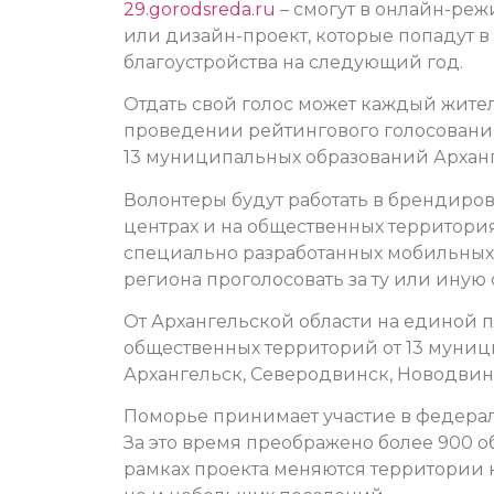
29.gorodsreda.ru
– смогут в онлайн-ре
или дизайн-проект, которые попадут 
благоустройства на следующий год.
Отдать свой голос может каждый жител
проведении рейтингового голосования
13 муниципальных образований Арханг
Волонтеры будут работать в брендиров
центрах и на общественных территори
специально разработанных мобильных
региона проголосовать за ту или ину
От Архангельской области на единой 
общественных территорий от 13 муниц
Архангельск, Северодвинск, Новодвинс
Поморье принимает участие в федераль
За это время преображено более 900 о
рамках проекта меняются территории н