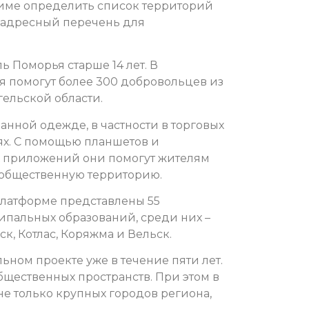
жиме определить список территорий
в адресный перечень для
ь Поморья старше 14 лет. В
 помогут более 300 добровольцев из
ельской области.
анной одежде, в частности в торговых
ях. С помощью планшетов и
 приложений они помогут жителям
ю общественную территорию.
платформе представлены 55
ипальных образований, среди них –
к, Котлас, Коряжма и Вельск.
ном проекте уже в течение пяти лет.
бщественных пространств. При этом в
е только крупных городов региона,