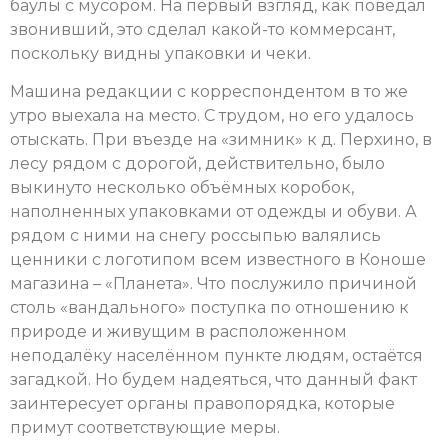
баулы с мусором. На первый взгляд, как поведал
звонивший, это сделал какой-то коммерсант,
поскольку видны упаковки и чеки.
Машина редакции с корреспондентом в то же
утро выехала на место. С трудом, но его удалось
отыскать. При въезде на «зимник» к д. Перхино, в
лесу рядом с дорогой, действительно, было
выкинуто несколько объёмных коробок,
наполненных упаковками от одежды и обуви. А
рядом с ними на снегу россыпью валялись
ценники с логотипом всем известного в Коноше
магазина – «Планета». Что послужило причиной
столь «вандального» поступка по отношению к
природе и живущим в расположенном
неподалёку населённом пункте людям, остаётся
загадкой. Но будем надеяться, что данный факт
заинтересует органы правопорядка, которые
примут соответствующие меры.