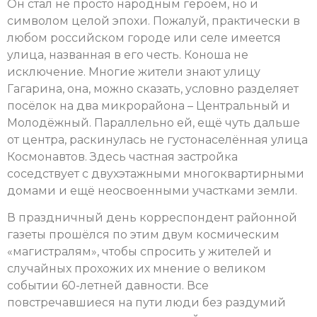
Он стал не просто народным героем, но и
символом целой эпохи. Пожалуй, практически в
любом российском городе или селе имеется
улица, названная в его честь. Коноша не
исключение. Многие жители знают улицу
Гагарина, она, можно сказать, условно разделяет
посёлок на два микрорайона – Центральный и
Молодёжный. Параллельно ей, ещё чуть дальше
от центра, раскинулась не густонаселённая улица
Космонавтов. Здесь частная застройка
соседствует с двухэтажными многоквартирными
домами и ещё неосвоенными участками земли.
В праздничный день корреспондент районной
газеты прошёлся по этим двум космическим
«магистралям», чтобы спросить у жителей и
случайных прохожих их мнение о великом
событии 60-летней давности. Все
повстречавшиеся на пути люди без раздумий