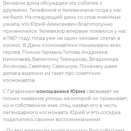
Вечером дома обсуждали это событие с
друзьями. Телефонов и телевизоров тогда у нас
не было. На следующий день со слов знакомых
узнала, что Юрий Алексеевич благополучно
приземлился. Телевизор впервые появился у нас
в 1967 году, тогда уже не один человек слетал в
космос. В День космонавтики показывали всех
героев. Помню Германа Титова, Андрияна
Николаева, Валентину Терешкову, Владимира
Аксёнова, Светлану Савицкую. Поначалу даже
делала вырезки из газет про советских
космонавтов.
С Гагариным
коношанина Юрия
связывает не
только название улицы, на которой он проживает,
но и собственное имя: отец назвал его в честь
легендарного космонавта. Юрий и его соседка
поделились своими воспоминаниями:
– По тем временам полёт в космос был событием