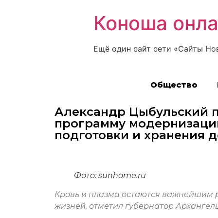
Коноша онл
Ещё один сайт сети «Сайты Но
Общество
Александр Цыбульский п
программу модернизаци
подготовки и хранения 
Фото: sunhome.ru
Кровь и плазма остаются важнейшим 
жизней, отметил губернатор Архангель