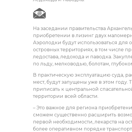
На заседании правительства Архангел
приобретении в лизинг двух маломерн
Аэролодки будут использоваться для 
островных территориях, в том числе п
ледостава, ледохода и паводка. Закуп
по льду, мелководью, болотам, глубоко
В практическую эксплуатацию суда, ра
мест, будут запущены уже в этом году.
приписать к центральной спасательной
территории всей области.
– Это важное для региона приобретени
сможем существенно расширить возмо
первой необходимости, лекарств на ос
более оперативном порядке транспор