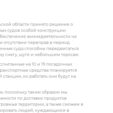
ьской области принято решение о
ых судов особой конструкции.
обеспечения жизнедеятельности на
ри отсутствии переправ в период
ленные суда способны передвигаться
му снегу, шуге и небольшим торосам.
ссчитанные на 10 и 19 посадочных
 Транспортные средства планируется
 станции, но работать они будут на
е, поскольку таким образом мы
жности по доставке продуктов
тровные территории, а также сможем в
тировать людей, нуждающихся в