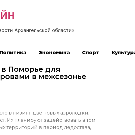
айн
вости Архангельской области»
Политика
Экономика
Спорт
Культур
 в Поморье для
тровами в межсезонье
ло в лизинг две новых аэролодки,
ст. Их планируют задействовать в том
ых территорий в период ледостава,