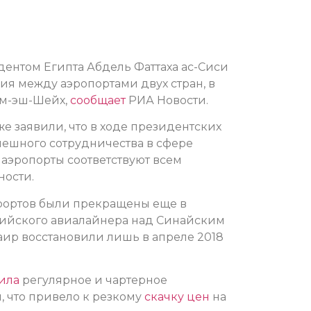
ентом Египта Абдель Фаттаха ас-Сиси
я между аэропортами двух стран, в
рм-эш-Шейх,
сообщает
РИА Новости.
е заявили, что в ходе президентских
ешного сотрудничества в сфере
 аэропорты соответствуют всем
ости.
урортов были прекращены еще в
сийского авиалайнера над Синайским
аир восстановили лишь в апреле 2018
ила
регулярное и чартерное
, что привело к резкому
скачку цен
на