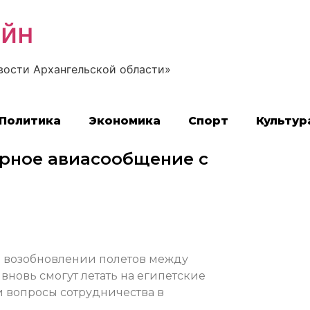
айн
вости Архангельской области»
Политика
Экономика
Спорт
Культур
ерное авиасообщение с
м возобновлении полетов между
вновь смогут летать на египетские
и вопросы сотрудничества в