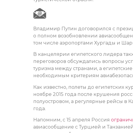
Владимир Путин договорился с презид
о полном возобновлении авиасообщени
том числе аэропортами Хургады и Ша
В канцелярии египетского лидера такж
переговоров обсуждались вопросы усп
туризма между странами, а египетские
необходимым критериям авиабезопасн
Как известно, полеты до египетских к
ноябре 2015 года после крушения рос
полуостровом, а регулярные рейсы в К
года.
Напомним, с 15 апреля Россия
огранич
авиасообщение с Турцией и Танзанией