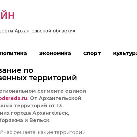
айн
вости Архангельской области»
Политика
Экономика
Спорт
Культур
вание по
венных территорий
региональном сегменте единой
odsreda.ru
. От Архангельской
ных территорий от 13
них города Архангельск,
Коряжма и Вельск.
ейчас решаете, какие территории