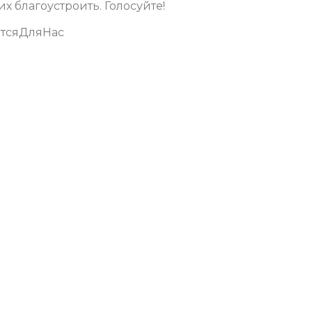
х благоустроить. Голосуйте!
ютсяДляНас