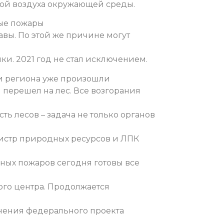
ой воздуха окружающей среды.
ные пожары
авы. По этой же причине могут
и. 2021 год не стал исключением.
ии региона уже произошли
 перешел на лес. Все возгорания
ь лесов – задача не только органов
нистр природных ресурсов и ЛПК
сных пожаров сегодня готовы все
го центра. Продолжается
нения федерального проекта