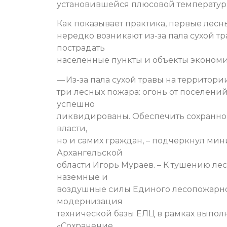
установившейся плюсовой температур
Как показывает практика, первые лес
нередко возникают из-за пала сухой тр
пострадать
населенные пункты и объекты экономик
— Из-за пала сухой травы на территор
три лесных пожара: огонь от поселений
успешно
ликвидированы. Обеспечить сохранност
власти,
но и самих граждан, – подчеркнул ми
Архангельской
области Игорь Мураев. – К тушению ле
наземные и
воздушные силы Единого лесопожарно
модернизация
технической базы ЕЛЦ в рамках выпол
«Сохранение