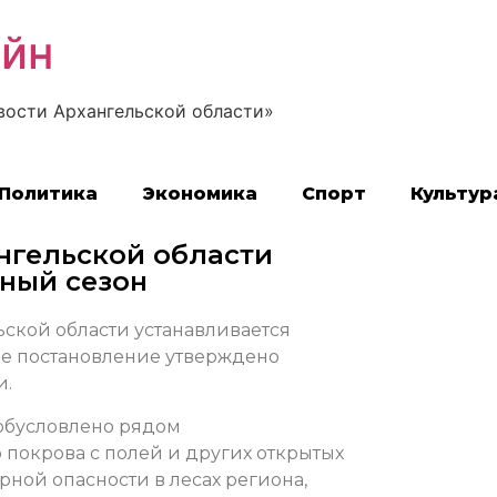
айн
вости Архангельской области»
Политика
Экономика
Спорт
Культур
ангельской области
ный сезон
льской области устанавливается
ее постановление утверждено
и.
обусловлено рядом
о покрова с полей и других открытых
ной опасности в лесах региона,