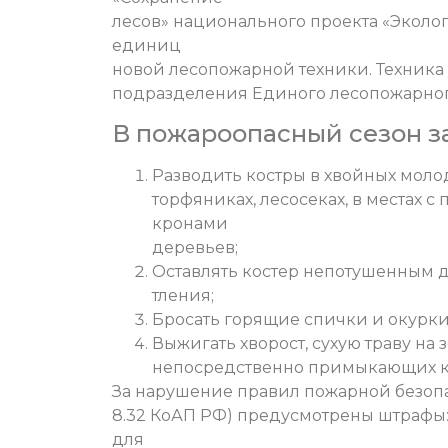
лесов» национального проекта «Эколог
единиц
новой лесопожарной техники. Техника 
подразделения Единого лесопожарного
В пожароопасный сезон з
Разводить костры в хвойных молод
торфяниках, лесосеках, в местах с
кронами
деревьев;
Оставлять костер непотушенным 
тления;
Бросать горящие спички и окурки
Выжигать хворост, сухую траву на 
непосредственно примыкающих к
За нарушение правил пожарной безопа
8.32 КоАП РФ) предусмотрены штрафы: 
для