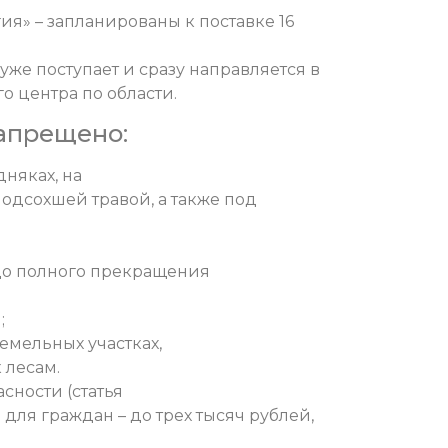
ия» – запланированы к поставке 16
уже поступает и сразу направляется в
 центра по области.
апрещено:
няках, на
 подсохшей травой, а также под
до полного прекращения
;
земельных участках,
 лесам.
сности (статья
для граждан – до трех тысяч рублей,