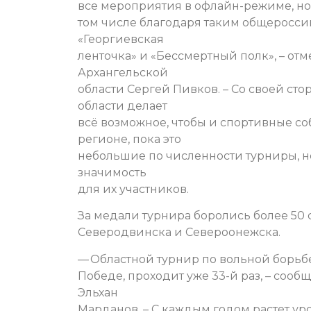
все мероприятия в офлайн-режиме, но 
том числе благодаря таким общеросси
«Георгиевская
ленточка» и «Бессмертный полк», – отм
Архангельской
области Сергей Пивков. – Со своей ст
области делает
всё возможное, чтобы и спортивные с
регионе, пока это
небольшие по численности турниры, н
значимость
для их участников.
За медали турнира боролись более 50 
Северодвинска и Североонежска.
— Областной турнир по вольной борь
Победе, проходит уже 33-й раз, – соо
Эльхан
Марданов. – С каждым годом растет ур