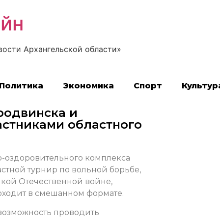
айн
вости Архангельской области»
Политика
Экономика
Спорт
Культур
родвинска и
астниками областного
о-оздоровительного комплекса
стной турнир по вольной борьбе,
кой Отечественной войне,
оходит в смешанном формате.
 возможность проводить