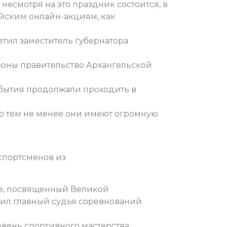
несмотря на это праздник состоится, в
йским онлайн-акциям, как
етил заместитель губернатора
ороны правительство Архангельской
обытия продолжали проходить в
о тем не менее они имеют огромную
спортсменов из
бе, посвященный Великой
бщил главный судья соревнований
овень спортивного мастерства