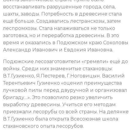
восстанавливать разрушенные города, сёла,
шахты, заводы. Потребность в древесине стала
ещё больше. Создавались лестрансхозы, затем
леспромхозы. Стала налаживаться не только
заготовка, но и переработка древесины. В это
время и оказались в Подюжском краю Соколовы
Александр Иванович и Евдокия Ивановна.
Подюжские лесозаготовители «гремели» ещё до
войны. Среди них знаменитые стахановцы:
В.Т.Гузиенко, Я.Пестерев, Г.Ноговицын. Василий
Терентьевич Гузиенко «оценил преимущества
лучковой пилы перед двуручной и организовал
бригаду…». Это позволило резко увеличить
выработку древесины. Учиться его методам
приезжали лесорубы со всей страны. На делянке
В.Т.Гузиенко была открыта Всесоюзная школа
стахановского опыта лесорубов.