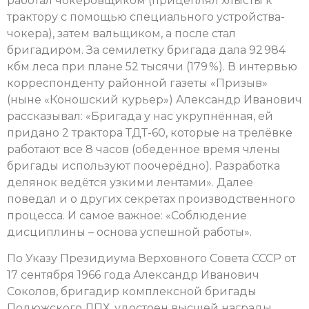
работал чокеровщиком (прицеплял хлысты к
трактору с помощью специального устройства-
чокера), затем вальщиком, а после стал
бригадиром. За семилетку бригада дала 92 984
кбм леса при плане 52 тысячи (179 %). В интервью
корреспонденту районной газеты «Призыв»
(ныне «Коношский курьер») Александр Иванович
рассказывал: «Бригада у нас укрупнённая, ей
придано 2 трактора ТДТ-60, которые на трелёвке
работают все 8 часов (обеденное время члены
бригады используют поочерёдно). Разработка
делянок ведётся узкими лентами». Далее
поведал и о других секретах производственного
процесса. И самое важное: «Соблюдение
дисциплины – основа успешной работы».
По Указу Президиума Верховного Совета СССР от
17 сентября 1966 года Александр Иванович
Соколов, бригадир комплексной бригады
Подюжского ЛПХ, удостоен высшей награды