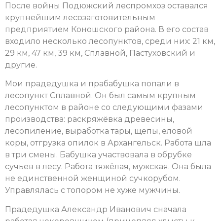
После войны Подюжский леспромхоз оставался
крупнейшим лесозаготовительным
предприятием Коношского района. В его состав
входило несколько лесопунктов, среди них: 21 км,
29 км, 47 км, 39 км, Сплавной, Пастуховский и
другие.
Мои прадедушка и прабабушка попали в
лесопункт Сплавной. Он был самым крупным
лесопунктом в районе со следующими фазами
производства: раскряжёвка древесины,
лесопиление, выработка тары, щепы, еловой
коры, отгрузка опилок в Архангельск. Работа шла
в три смены. Бабушка участвовала в обрубке
сучьев в лесу. Работа тяжёлая, мужская. Она была
не единственной женщиной сучкорубом.
Управлялась с топором не хуже мужчины.
Прадедушка Александр Иванович сначала