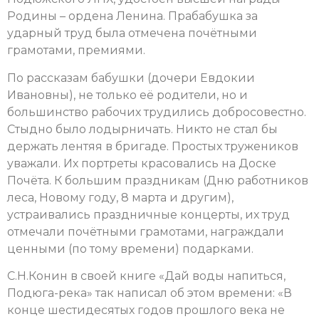
Родины – ордена Ленина. Прабабушка за
ударный труд была отмечена почётными
грамотами, премиями.
По рассказам бабушки (дочери Евдокии
Ивановны), не только её родители, но и
большинство рабочих трудились добросовестно.
Стыдно было лодырничать. Никто не стал бы
держать лентяя в бригаде. Простых тружеников
уважали. Их портреты красовались на Доске
Почёта. К большим праздникам (Дню работников
леса, Новому году, 8 марта и другим),
устраивались праздничные концерты, их труд
отмечали почётными грамотами, награждали
ценными (по тому времени) подарками.
С.Н.Конин в своей книге «Дай воды напиться,
Подюга-река» так написал об этом времени: «В
конце шестидесятых годов прошлого века не