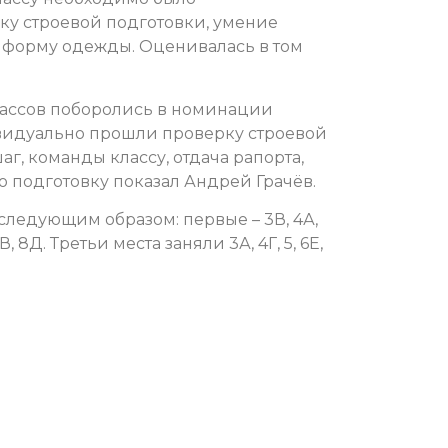
у строевой подготовки, умение
ю форму одежды. Оценивалась в том
ассов поборолись в номинации
видуально прошли проверку строевой
аг, команды классу, отдача рапорта,
 подготовку показал Андрей Грачёв.
следующим образом: первые – 3В, 4А,
7В, 8Д. Третьи места заняли 3А, 4Г, 5, 6Е,