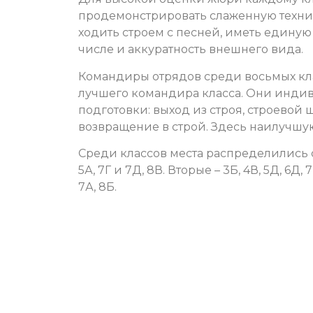
продемонстрировать слаженную техник
ходить строем с песней, иметь едину
числе и аккуратность внешнего вида.
Командиры отрядов среди восьмых кл
лучшего командира класса. Они инди
подготовки: выход из строя, строевой ш
возвращение в строй. Здесь наилучшую
Среди классов места распределились 
5А, 7Г и 7Д, 8В. Вторые – 3Б, 4В, 5Д, 6Д, 
7А, 8Б.