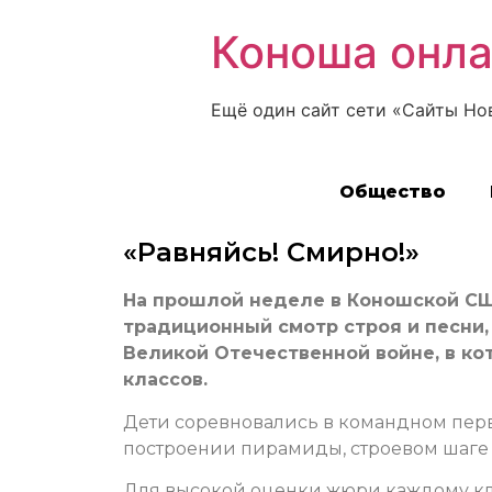
Коноша онл
Ещё один сайт сети «Сайты Но
Общество
«Равняйсь! Смирно!»
На прошлой неделе в Коношской СШ
традиционный смотр строя и песни
Великой Отечественной войне, в ко
классов.
Дети соревновались в командном перв
построении пирамиды, строевом шаге
Для высокой оценки жюри каждому кл