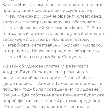
Камала Нияз Игламов; режиссер, актер, старшии
преподаватель кафедры режиссуры драмы
ГИТИС Александр Коручеков; критик, театровед,
автор книг о театре, телеведущая, обозреватель
газеты «Московский Комсомоле Марина Райкина;
театральный критик, филолог, научный редактор,
автор журналов «Театр», «Вопросы театра»,
«Петербургский театральный журнал», «Вопросы
литературы», «Новое литературное обозрение»,
газеты «Экран и сцена» Вера Сердечная.
«Сказку об Одиссее» поставил режиссера
Андрей Гогун. Спектакль стал результатом
режиссерской лаборатории «Рыбный обоз»
(автор проекта — Андрей Тимошенко), которая в
прошлом году была посвящена «Мифу Древней
Греции». Для работы Андрея Гогуна это будет уже
второй фестиваль: в июне Архдрама представит
«Одиссея» на Международном фестивале