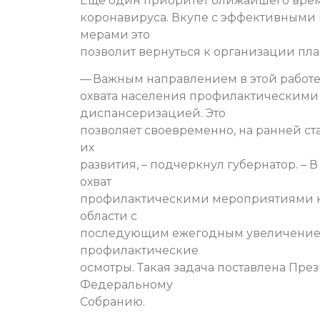
Еще один приоритет ближайшего врем
коронавируса. Вкупе с эффективным
мерами это
позволит вернуться к организации п
— Важным направлением в этой работе
охвата населения профилактическими 
диспансеризацией. Это
позволяет своевременно, на ранней ст
их
развития, – подчеркнул губернатор. – 
охват
профилактическими мероприятиями н
области с
последующим ежегодным увеличение
профилактические
осмотры. Такая задача поставлена Пре
Федеральному
Собранию.