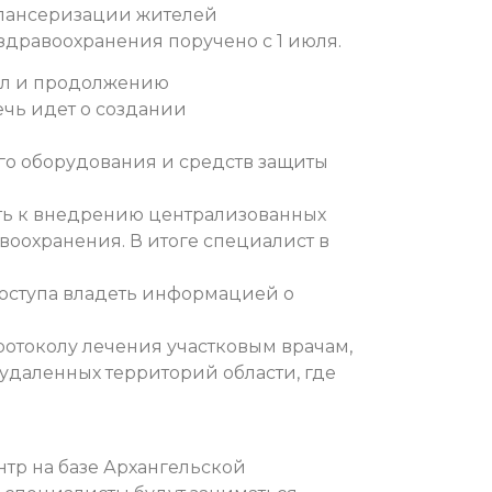
спансеризации жителей
здравоохранения поручено с 1 июля.
ил и продолжению
ечь идет о создании
го оборудования и средств защиты
ить к внедрению централизованных
оохранения. В итоге специалист в
оступа владеть информацией о
ротоколу лечения участковым врачам,
 удаленных территорий области, где
тр на базе Архангельской