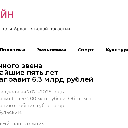
айн
вости Архангельской области»
Политика
Экономика
Спорт
Культур
ного звена
айшие пять лет
аправит 6,3 млрд рублей
юджета на 2021–2025 годы.
вит более 200 млн рублей. Об этом в
анию сообщил губернатор
бульский.
овый этап развития