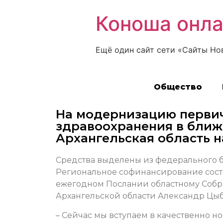
Коноша онл
Ещё один сайт сети «Сайты Но
Общество
На модернизацию первич
здравоохранения в ближ
Архангельская область н
Средства выделены из федерального б
Региональное софинансирование соста
ежегодном Послании областному Собр
Архангельской области Александр Цы
– Сейчас мы вступаем в качественно н