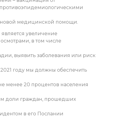
ени – вакцинация от
и противоэпидемиологическими
лановой медицинской помощи.
 является увеличение
осмотрами, в том числе
адии, выявить заболевания или риск
В 2021 году мы должны обеспечить
е менее 20 процентов населения
м доли граждан, прошедших
зидентом в его Послании