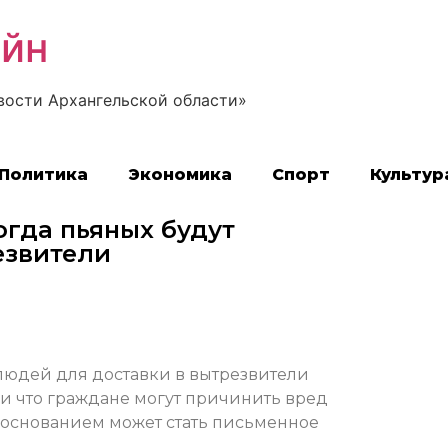
айн
вости Архангельской области»
Политика
Экономика
Спорт
Культур
огда пьяных будут
езвители
людей для доставки в вытрезвители
ии что граждане могут причинить вред
 основанием может стать письменное