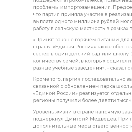
поддержки агрокомплекса, позволивш
проблемы импортозамещения. Председ
что партия приняла участие в реализ
выплате одного миллиона рублей моло
работу в сельскую местность в рамках
«Принят закон о горячем питании для
страны. «Единая Россия» также обеспе
сестер в один детский сад или школу.
количеству семей, в которых родител
разные учебные заведения», – сказал о
Кроме того, партия последовательно 
связанной с обновлением парка школь
«Единой России» реализуется отдельна
регионы получили более девяти тысяч 
Уровень жизни в стране напрямую зави
подчеркнул Дмитрий Медведев. При 
дополнительные меры ответственности 