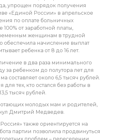
ода, упрощен порядок получения
иве «Единой России» в апрельское
ния по оплате больничных
 100% от заработной платы,
ременным женщинам в трудной
но обеспечила начисление выплат
ывает ребенка от 8 до 16 лет.
личение в два раза минимального
у за ребенком до полутора лет для
а составляет около 6,5 тысяч рублей.
ля тех, кто остался без работы в
3,5 тысяч рублей.
ботающих молодых мам и родителей,
ркнул Дмитрий Медведев.
Россия» также ориентируется на
абота партии позволила продвинуться
голетних проблем – переселении