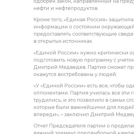
одобрен закон, направленный на пре
нефти и нефтепродуктов.
Кроме того, «Единая Россия» защитила
информации о состоянии окружающей 
предоставлять соответствующие сведен
в открытых источниках.
«Единой России» нужно критически о
подготовить новую программу с учетом
Дмитрий Медведев. Партия сможет про
окажутся востребованы у людей.
«У «Единой России» есть все, чтобы о
оппонентами. Партия училась все эти г
трудились, и это позволило в самых сл
которые были важнейшими для людей 
впереди», – заключил Дмитрий Медве
Отчет Председателя партии о проделанн
важный элемент предвыборной кампан