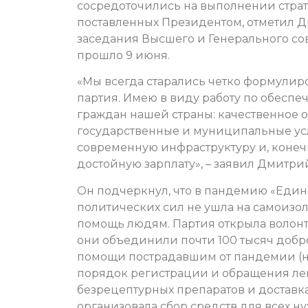
сосредоточились на выполнении страт
поставленных Президентом, отметил 
заседания Высшего и Генерального со
прошло 9 июня.
«Мы всегда старались четко формулиро
партия. Имею в виду работу по обесп
граждан нашей страны: качественное 
государственные и муниципальные усл
современную инфраструктуру и, конечн
достойную зарплату», – заявил Дмитр
Он подчеркнул, что в пандемию «Едина
политических сил не ушла на самоизол
помощь людям. Партия открыла волон
они объединили почти 100 тысяч добр
помощи пострадавшим от пандемии (н
порядок регистрации и обращения лек
безрецептурных препаратов и доставка
организовала сбор средств для всех 