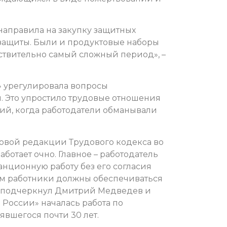
направила на закупку защитных
защиты. Были и продуктовые наборы
ствительно самый сложный период», –
» урегулировала вопросы
. Это упростило трудовые отношения
ий, когда работодатели обманывали
овой редакции Трудового кодекса во
аботает очно. Главное – работодатель
анционную работу без его согласия
ом работники должны обеспечиваться
– подчеркнул Дмитрий Медведев и
 России» началась работа по
явшегося почти 30 лет.