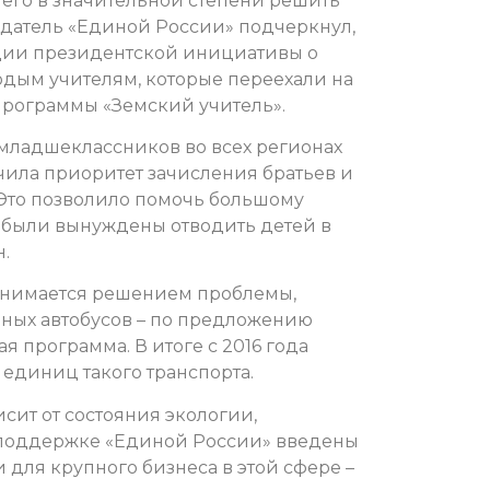
его в значительной степени решить
атель «Единой России» подчеркнул,
ации президентской инициативы о
дым учителям, которые переехали на
 программы «Земский учитель».
 младшеклассников во всех регионах
чила приоритет зачисления братьев и
 Это позволило помочь большому
и были вынуждены отводить детей в
н.
занимается решением проблемы,
ных автобусов – по предложению
я программа. В итоге с 2016 года
единиц такого транспорта.
сит от состояния экологии,
поддержке «Единой России» введены
для крупного бизнеса в этой сфере –