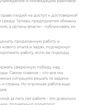
дупреждение и ликвидацию разливов
 право людей на доступ к достоверной
среды. Теперь предприятия обязаны
ия, а органы власти – публиковать их
ценить проделанную работу и
 нового опыта и задач, подчеркнул
должить работу, если ее подходы
держать уверенную победу над
оды. Самое главное – что все мы
ожных ситуациях решать те задачи,
и страны. Но огромная работа еще
дев.
ой за пять лет работе – это довольно
ии, подчеркнул политолог,