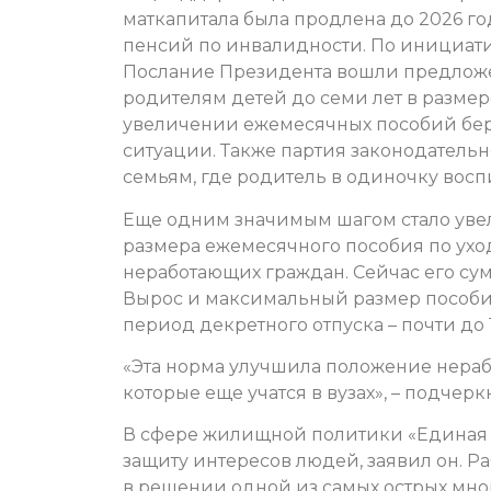
маткапитала была продлена до 2026 г
пенсий по инвалидности. По инициат
Послание Президента вошли предложе
родителям детей до семи лет в размере
увеличении ежемесячных пособий бе
ситуации. Также партия законодатель
семьям, где родитель в одиночку воспит
Еще одним значимым шагом стало уве
размера ежемесячного пособия по уход
неработающих граждан. Сейчас его сумм
Вырос и максимальный размер пособия д
период декретного отпуска – почти до 1
«Эта норма улучшила положение нера
которые еще учатся в вузах», – подче
В сфере жилищной политики «Единая 
защиту интересов людей, заявил он. Р
в решении одной из самых острых мно