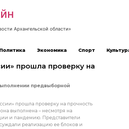
айн
вости Архангельской области»
Политика
Экономика
Спорт
Культур
ии» прошла проверку на
 выполнении предвыборной
сии» прошла проверку на прочность
с она выполнена – несмотря на
ции и пандемию. Представители
суждали реализацию ее блоков и