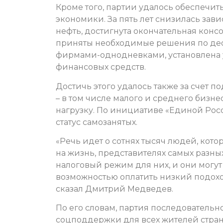
Кроме того, партии удалось обеспечит
экономики. За пять лет снизилась зав
нефть, достигнута окончательная кон
приняты необходимые решения по де
фирмами-однодневками, установлена у
финансовых средств.
Достичь этого удалось также за счет
– в том числе малого и среднего бизне
нагрузку. По инициативе «Единой Рос
статус самозанятых.
«Речь идет о сотнях тысяч людей, кот
на жизнь, представителях самых разн
налоговый режим для них, и они могут 
возможностью оплатить низкий подоход
сказал Дмитрий Медведев.
По его словам, партия последовательн
соцподдержки для всех жителей страны