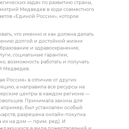
егических задач по развитию страны,
Дмитрий Медведев в ходе совместного
ветов «Единой России», которое
вать, что именно и как должна делать
ечению долгой и достойной жизни
образование и здравоохранение,
уги, социальные гарантии,
о, возможность работать и получать
ий Медведев.
я Россия» в отличие от других
яцию, а направила все ресурсы на
терские центры в каждом регионе —
овольцев. Принимала законы для
апример, был установлен особый
арств, разрешена онлайн-покупка
 их на дом — прим. ред). И
нуждающихся в виде пожертвований и