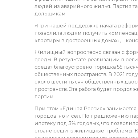
людей из аварийного жилья. Партия т
дольщикам.
«При нашей поддержке начата реформа
позволила людям получить компенсац
квартиры в достроенных домах», – ко
Жилищный вопрос тесно связан с фо
среды. В результате реализации в рег
среда» благоустроено порядка 55 тыся
общественных пространств. В 2021 год
около шести тысяч общественных двор
пространств. Эта работа будет продол
партии.
При этом «Единая Россия» занимается
городов, но и сел. По предложению п
ипотеку под 3% годовых, что позволил
стране решить жилищные проблемы. Кр