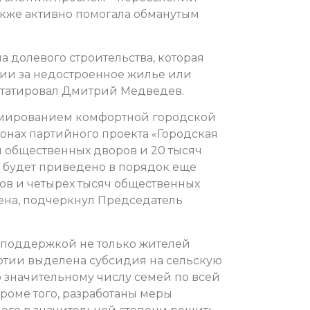
акже активно помогала обманутым
 долевого строительства, которая
ии за недостроенное жилье или
нстатировал Дмитрий Медведев.
рмированием комфортной городской
ионах партийного проекта «Городская
ч общественных дворов и 20 тысяч
у будет приведено в порядок еще
ов и четырех тысяч общественных
жена, подчеркнул Председатель
 поддержкой не только жителей
артии выделена субсидия на сельскую
о значительному числу семей по всей
оме того, разработаны меры