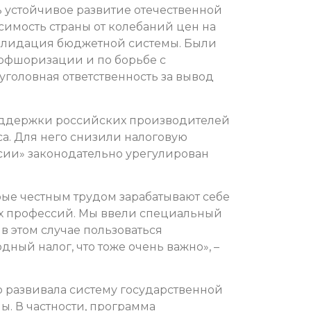
ь устойчивое развитие отечественной
исимость страны от колебаний цен на
солидация бюджетной системы. Были
офшоризации и по борьбе с
головная ответственность за вывод
 поддержки российских производителей
са. Для него снизили налоговую
сии» законодательно урегулирован
орые честным трудом зарабатывают себе
ых профессий. Мы ввели специальный
в этом случае пользоваться
ный налог, что тоже очень важно», –
о развивала систему государственной
. В частности, программа