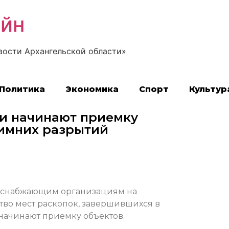
айн
вости Архангельской области»
Политика
Экономика
Спорт
Культур
и начинают приемку
зимних разрытий
соснабжающим организациям на
тво мест раскопок, завершившихся в
начинают приемку объектов.