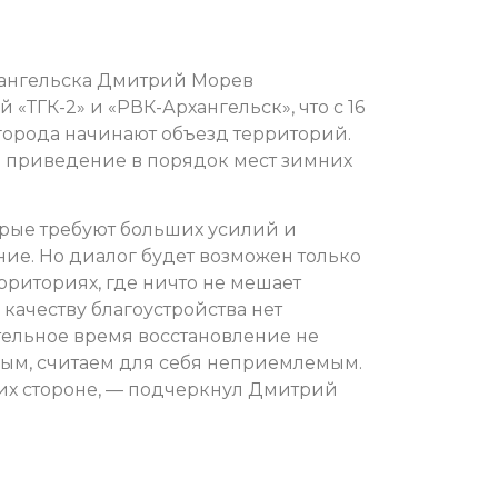
хангельска Дмитрий Морев
ТГК-2» и «РВК-Архангельск», что с 16
орода начинают объезд территорий.
 приведение в порядок мест зимних
орые требуют больших усилий и
ие. Но диалог будет возможен только
ерриториях, где ничто не мешает
качеству благоустройства нет
тельное время восстановление не
нным, считаем для себя неприемлемым.
 их стороне, — подчеркнул Дмитрий