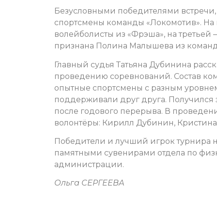
Безусловными победителями встречи, н
спортсмены команды «Локомотив». На
волейболисты из «Фрэша», на третьей 
признана Полина Малышева из коман
Главный судья Татьяна Дубинина расск
проведению соревнований. Состав ко
опытные спортсмены с разным уровне
поддерживали друг друга. Получился
после годового перерыва. В проведен
волонтёры: Кирилл Дубинин, Кристина 
Победители и лучший игрок турнира 
памятными сувенирами отдела по физк
администрации.
Ольга СЕРГЕЕВА