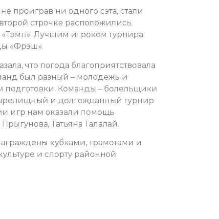
е проиграв ни одного сэта, стали
 второй строчке расположились
– «Тэмп». Лучшим игроком турнира
ды «Фрэш».
азала, что погода благоприятствовала
манд был разный – молодежь и
м подготовки. Команды – болельщики
 зрелищный и долгожданный турнир
ии игр нам оказали помощь
Прыгунова, Татьяна Талалай.
награждены кубками, грамотами и
ультуре и спорту районной