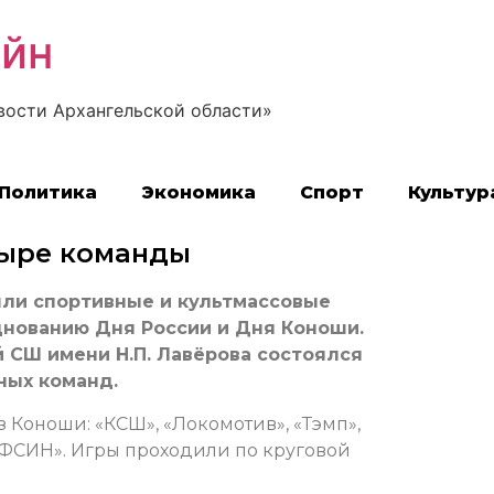
айн
вости Архангельской области»
Политика
Экономика
Спорт
Культур
тыре команды
шли спортивные и культмассовые
днованию Дня России и Дня Коноши.
 СШ имени Н.П. Лавёрова состоялся
ных команд.
з Коноши: «КСШ», «Локомотив», «Тэмп»,
УФСИН». Игры проходили по круговой