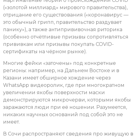
маргинальные теории о происхождении COVID
(«золотой миллиард» мирового правительства),
отрицание его существования («коронавирус —
это обычный грипп, правительство раздувает
панику»), а также антипрививочная риторика
(особенно отчётливые призывы сопротивляться
прививкам или призывы покупать COVID-
сертификаты на чёрном рынке).
Многие фейки «заточены» под конкретные
регионы: например, на Дальнем Востоке и в
Казани имеет обширное хождение через
WhatsApp видеоролик, где при многократном
увеличении якобы поверхности маски
демонстрируются микрочерви, которыми якобы
заражаются люди при её ношении. Разумеется,
никаких научных оснований под собой это не
имеет.
В Сочи распространяют сведения про живущую в