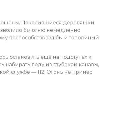
брошены. Покосившиеся деревяшки
позволило бы огню немедленно
ому поспособствовал бы и тополиный
сь остановить ещё на подступах к
 набирать воду из глубокой канавы,
ой службе — 112. Огонь не принёс