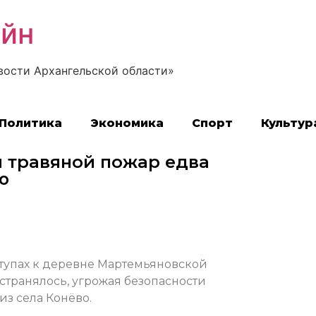
айн
вости Архангельской области»
Политика
Экономика
Спорт
Культур
и травяной пожар едва
ю
тупах к деревне Мартемьяновской
остранялось, угрожая безопасности
з села Конёво.