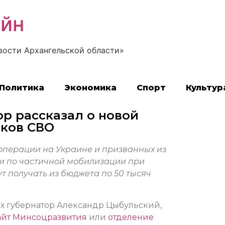
айн
вости Архангельской области»
Политика
Экономика
Спорт
Культур
р рассказал о новой
иков СВО
операции на Украине и призванных из
и по частичной мобилизации при
ут получать из бюджета по 50 тысяч
ях губернатор Александр Цыбульский,
айт Минсоцразвития
или
отделение