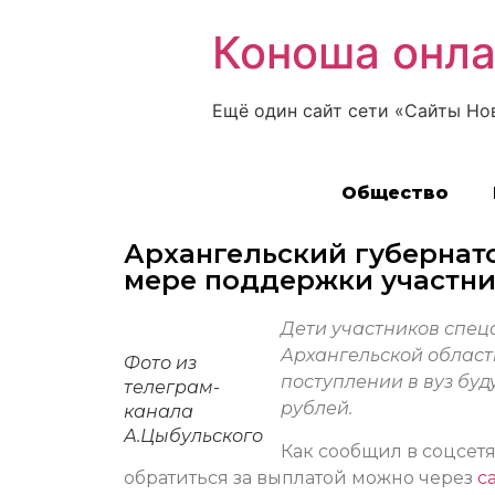
Коноша онл
Ещё один сайт сети «Сайты Но
Общество
Архангельский губернато
мере поддержки участн
Дети участников спец
Архангельской област
Фото из
поступлении в вуз буд
телеграм-
рублей.
канала
А.Цыбульского
Как сообщил в соцсет
обратиться за выплатой можно через
с