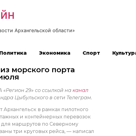
айн
вости Архангельской области»
Политика
Экономика
Спорт
Культур
 из морского порта
 июля
 «Регион 29» со ссылкой на
канал
ндра Цыбульского в сети Телеграм.
т Архангельск в рамках пилотного
отажных и контейнерных перевозок
й для маршрутов по Северному
ваны три круговых рейса, — написал