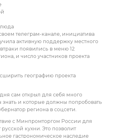
е
ой
блюда
своем телеграм-канале, инициатива
учила активную поддержку местного
автраки появились в меню 12
иона, и число участников проекта
сширить географию проекта
ня сам открыл для себя много
ы знать и которые должны попробовать
бернатор региона в соцсети.
ствие с Минпромторгом России для
русской кухни. Это позволит
ьное гастрономическое наследие