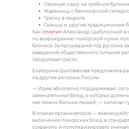
Овсяную кашу на грибном бульон
Жареницу с беломорской селёдк
Треску в твороге
Сканцы и другие традиционные 
Как
отметил
Александр Цыбульский в 
по возрождению поморской кухни пол
бизнеса. За прошедший год русские з
заведений общественного питания рег
продолжает расти.
Екатерина Шаповалова предложила ра
на другие регионы России.
— Идею абсолютно поддерживаю: сегод
замечательных блюд, о которых должн
как можно больше людей, — написал гу
В планах организаторов — взаимодей
включения поморских блюд в стандарт 
сохранить и популяризировать уникал