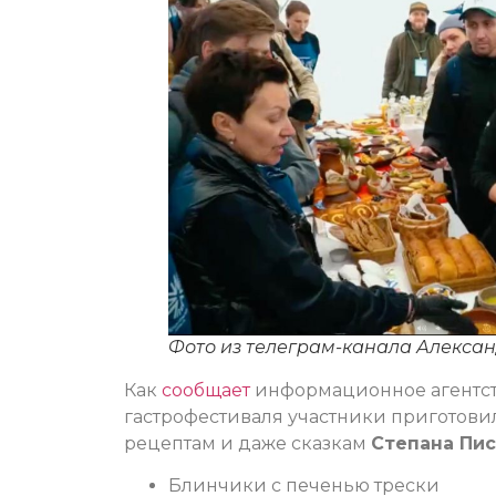
Фото из телеграм-канала Алекса
Как
сообщает
информационное агентств
гастрофестиваля участники приготов
рецептам и даже сказкам
Степана Пис
Блинчики с печенью трески