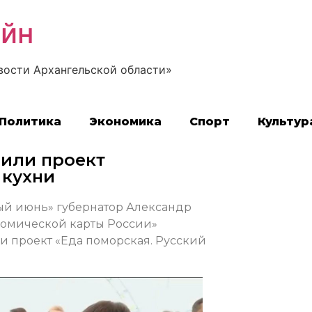
айн
вости Архангельской области»
Политика
Экономика
Спорт
Культур
вили проект
 кухни
ый июнь» губернатор Александр
номической карты России»
 проект «Еда поморская. Русский