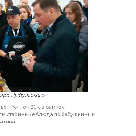
ндра Цыбульского
о «Регион 29», в рамках
или старинные блюда по бабушкиным
ахова
: