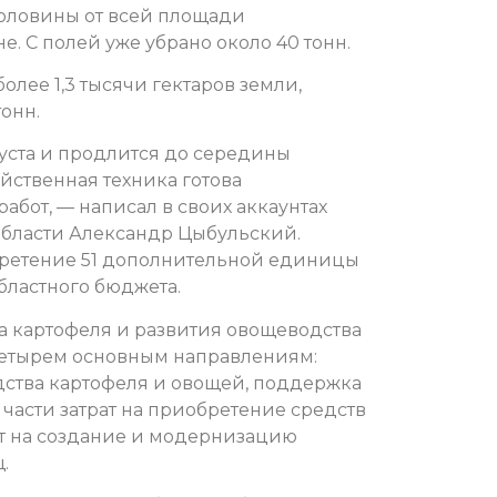
половины от всей площади
е. С полей уже убрано около 40 тонн.
олее 1,3 тысячи гектаров земли,
онн.
густа и продлится до середины
яйственная техника готова
бот, — написал в своих аккаунтах
 области Александр Цыбульский.
бретение 51 дополнительной единицы
ластного бюджета.
 картофеля и развития овощеводства
четырем основным направлениям:
ства картофеля и овощей, поддержка
части затрат на приобретение средств
т на создание и модернизацию
щ.