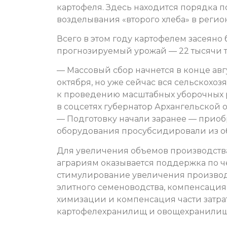
картофеля. Здесь находится порядка 
возделывания «второго хлеба» в регион
Всего в этом году картофелем засеяно б
прогнозируемый урожай — 22 тысячи т
— Массовый сбор начнется в конце ав
октября, но уже сейчас вся сельскохоз
к проведению масштабных уборочных ра
в соцсетях губернатор Архангельской
— Подготовку начали заранее — прио
оборудования просубсидировали из об
Для увеличения объемов производства
аграриям оказывается поддержка по 
стимулирование увеличения производ
элитного семеноводства, компенсация 
химизации и компенсация части затра
картофелехранилищ и овощехранили